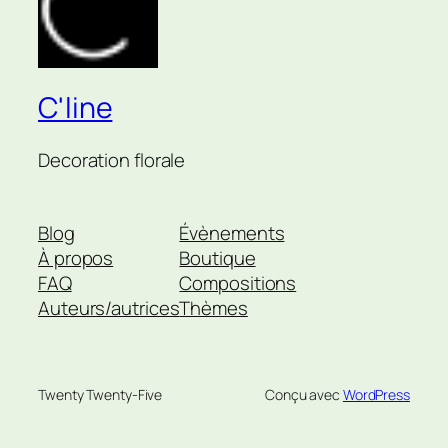
C'line
Decoration florale
Blog
Évènements
À propos
Boutique
FAQ
Compositions
Auteurs/autrices
Thèmes
Twenty Twenty-Five
Conçu avec
WordPress