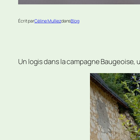
Écrit par
Céline Mulliez
dans
Blog
Un logis dans la campagne Baugeoise, u