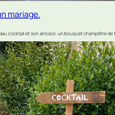
un mariage.
u cocktail et son arrosoir, un bouquet champêtre de f