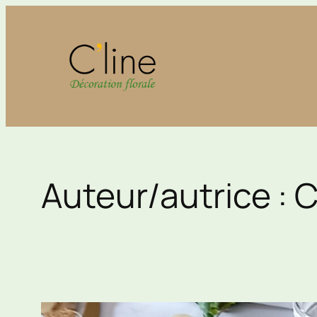
Aller
au
contenu
Auteur/autrice :
C