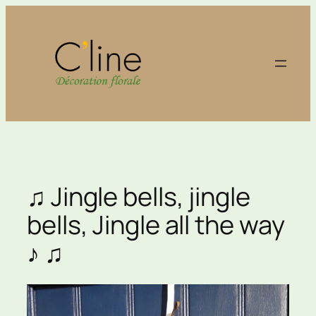
Aller
au
contenu
♫ Jingle bells, jingle
bells, Jingle all the way
♪ ♫