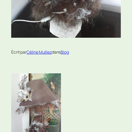
Écrit par
Céline Mulliez
dans
Blog