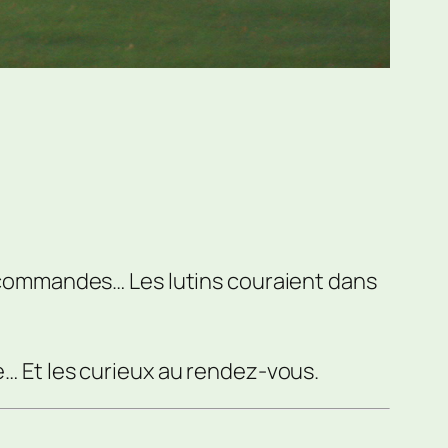
es commandes… Les lutins couraient dans
e… Et les curieux au rendez-vous.