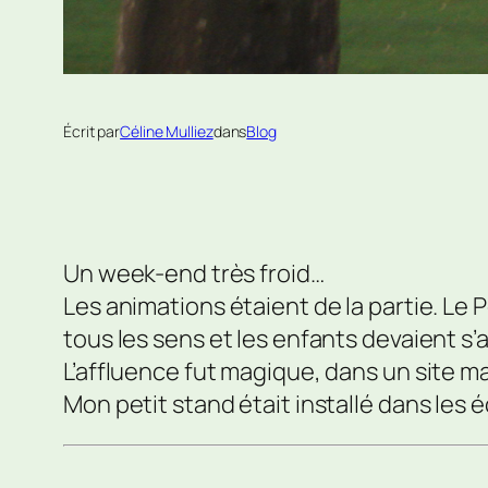
Écrit par
Céline Mulliez
dans
Blog
Un week-end très froid…
Les animations étaient de la partie. Le
tous les sens et les enfants devaient s’
L’affluence fut magique, dans un site m
Mon petit stand était installé dans les 