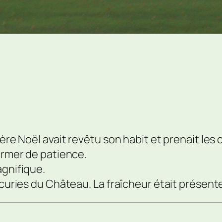
 Père Noël avait revêtu son habit et prenait l
armer de patience.
agnifique.
écuries du Château. La fraîcheur était présent